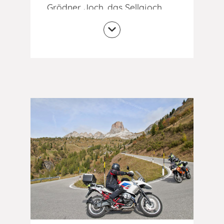
Grödner Joch, das Sellajoch
und das Pordoijoch. Auf dieser
Tour erkunden Sie nicht nur die
einzigartige Bergwelt der
Dolomiten mit ihren
spektakulären Pässen und
gewundenen Straßen, sondern
durchfahren auch Europas
höchstes Hochplateau, die
Seiser Alm, und den Karerpass
mit einem der schönsten
Bergseen Südtirols.