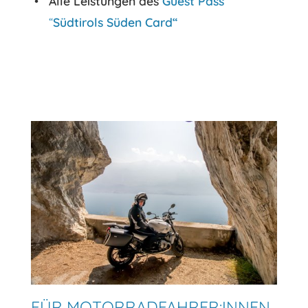
Alle Leistungen des
Guest Pass
“
Südtirols Süden Card“
FÜR MOTORRADFAHRER:INNEN