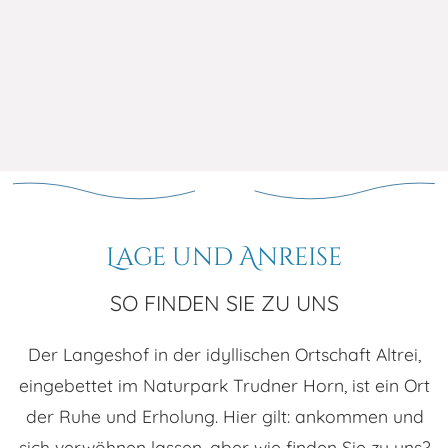
oder muss vorzeitig abgebrochen werden?
bis zu 30 Tage vor Urlaubsantritt wird Ihnen
Und dann kommen zur Enttäuschung noch
das Angeld abzüglich 15,00 €
Stornierungskosten dazu. Um unangenehme
Bearbeitungsgebühren rückerstattet;
Stornokosten zu vermeiden, bieten wir Ihnen
hierfür benötigen wir zu der schriftlichen
als Service eine Reiserücktrittsversicherung zu
Stornierung auch Ihre Bankdaten.
günstigen Konditionen an.
» Zur
zwischen dem 30. Tag und dem 8. Tag vor
Reiserücktrittsversicherung
Urlaubsantritt wird das Angeld nicht
rückerstattet
Lage und Anreise
bei weniger als 8 Tagen vor Urlaubsantritt
SO FINDEN SIE ZU UNS
werden die gebuchten Urlaubstage mit 65
% des Gesamtpreises berechnet;
Der Langeshof in der idyllischen Ortschaft Altrei,
bei verspäteter Anreise oder vorzeitiger
eingebettet im Naturpark Trudner Horn, ist ein Ort
Abreise berechnen wir eine Gebühr von 65
der Ruhe und Erholung. Hier gilt: ankommen und
% des Gesamtpreises.
sich verwöhnen lassen, aber wie finden Sie zu uns?