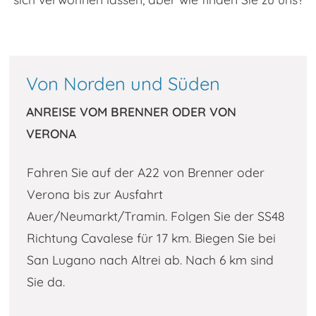
Durch Ihre Reservierung erklären Sie sich mit
unseren allgemeinen Buchungs- und
Stornobedingungen einverstanden. Wir
Von Norden und Süden
empfehlen Ihnen eine
Reiserücktrittsversicherung abzuschließen.
ANREISE VOM BRENNER ODER VON
VERONA
Fahren Sie auf der A22 von Brenner oder
Verona bis zur Ausfahrt
Auer/Neumarkt/Tramin. Folgen Sie der SS48
Richtung Cavalese für 17 km. Biegen Sie bei
San Lugano nach Altrei ab. Nach 6 km sind
Sie da.